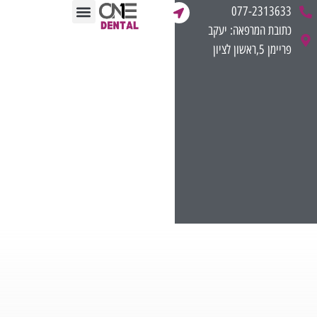
לתוכן
077-2313633
כתובת המרפאה: יעקב
תחומי הטיפול
ליווי מקצועי לרופאים
חוות דעת רפואית משפטית
מן התקשורת
פריימן 5,ראשון לציון