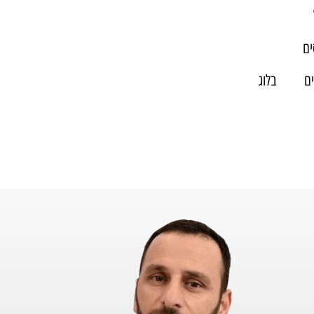
ם
ים
בלוג