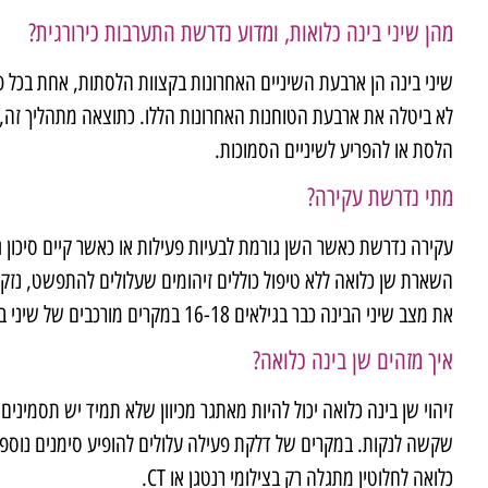
מהן שיני בינה כלואות, ומדוע נדרשת התערבות כירורגית?
לא ביטלה את ארבעת הטוחנות האחרונות הללו. כתוצאה מתהליך זה, ב
הלסת או להפריע לשיניים הסמוכות.
מתי נדרשת עקירה?
עקירה נדרשת כאשר השן גורמת לבעיות פעילות או כאשר קיים סיכון גב
השארת שן כלואה ללא טיפול כוללים זיהומים שעלולים להתפשט, נזק ל
את מצב שיני הבינה כבר בגילאים 16-18 במקרים מורכבים של שיני בינה כלואות לעומק או בזווית קשה, נדרשת עקירה כירורגית מתקדמת הדורשת ניסיון מיוחד.
איך מזהים שן בינה כלואה?
זיהוי שן בינה כלואה יכול להיות מאתגר מכיוון שלא תמיד יש תסמיני
שקשה לנקות. במקרים של דלקת פעילה עלולים להופיע סימנים נוספים
כלואה לחלוטין מתגלה רק בצילומי רנטגן או CT.