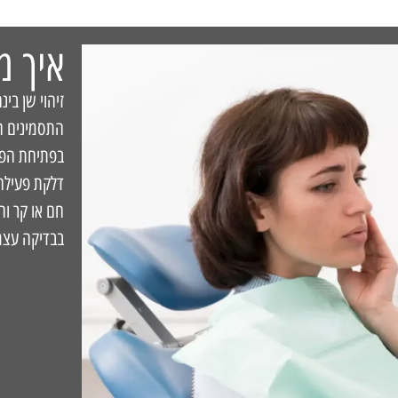
איך מ
זיהוי שן בינ
התסמינים הש
בפתיחת הפה,
דלקת פעילה 
חם או קר וה
בבדיקה עצמי