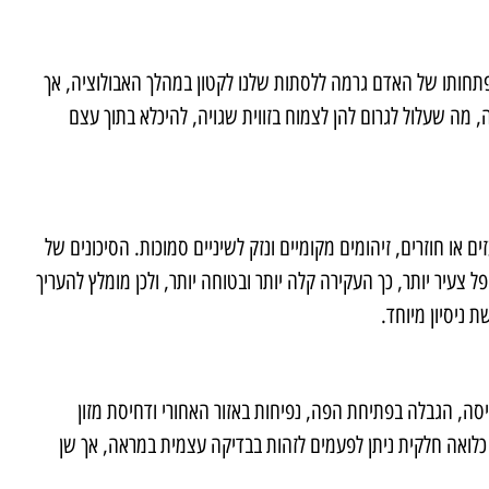
רבעת השיניים האחרונות בקצוות הלסתות, אחת בכל פינה של הפה. הן בוקעות בגיל מאוחר יותר בדרך כלל מגיל 18 ועד 25. התפתחותו של האדם גרמה ללסתות שלנו לקטון במהלך האבולוציה, אך
מה שעלול לגרום להן לצמוח בזווית שגויה, להיכלא בתוך עצם
או חוזרים, זיהומים מקומיים ונזק לשיניים סמוכות. הסיכונים של
צעיר יותר, כך העקירה קלה יותר ובטוחה יותר, ולכן מומלץ להעריך
עיסה, הגבלה בפתיחת הפה, נפיחות באזור האחורי ודחיסת מזון
 כלואה חלקית ניתן לפעמים לזהות בבדיקה עצמית במראה, אך שן