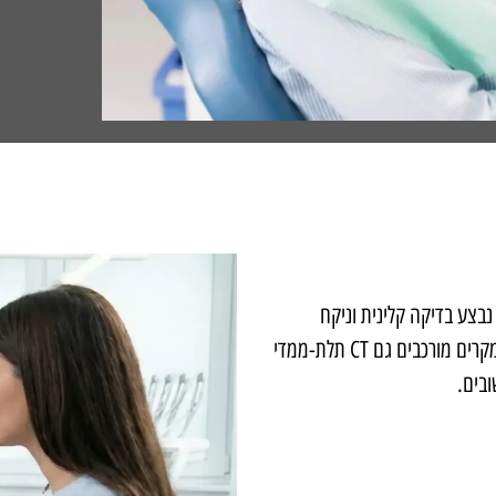
בצע בדיקה קלינית וניקח
היסטוריה רפואית מפורטת. מומלץ גם לבצע צילום רנטגן פנורמי ובמקרים מורכבים גם CT תלת-ממדי
בים.