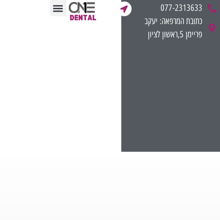
לתוכן
077-2313633
כתובת המרפאה: יעקב
תחומי הטיפול
ליווי מקצועי לרופאים
חוות דעת רפואית משפטית
מן התקשורת
פריימן 5,ראשון לציון