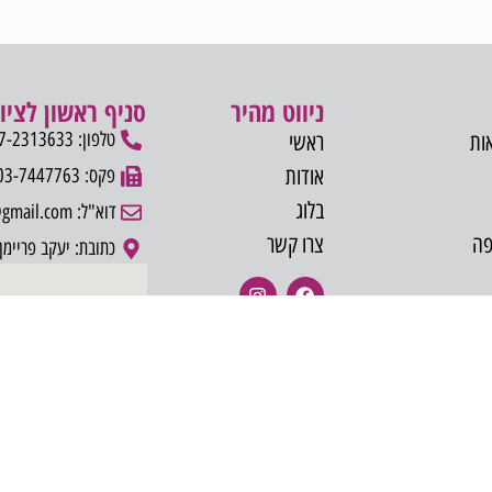
ניווט מהיר
סניף ראשון לציון
טלפון: 077-2313633
ות
ראשי
אודות
פקס: 03-7447763
בלוג
דוא"ל: onedental.rlz@gmail.com
פה
צרו קשר
כתובת: יעקב פריימן 5,ראשון לציו
רקי הלסת
ם בסיכון רפואי גבוה