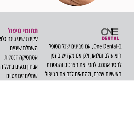
תחומי טיפול
עקירת שיני בינה כלוא
ב-One Dental, אנו מבינים שכל מטופל
השתלת שיניים
הוא עולם ומלואו, ולכן אנו מקדישים זמן
אסתטיקה דנטלית
להכיר אתכם, להבין את הצרכים והמטרות
אבחון נגעים בחלל ה
האישיות שלכם, ולהתאים לכם את הטיפול
שתלים זיגומטיים
הטוב ביותר.
סדציה והרדמה כללית
הרמת סינוס
כאב פנים ולסתות
צילומי CT
ארתרוסקופיה של מפ
טיפול שיניים למטופלי