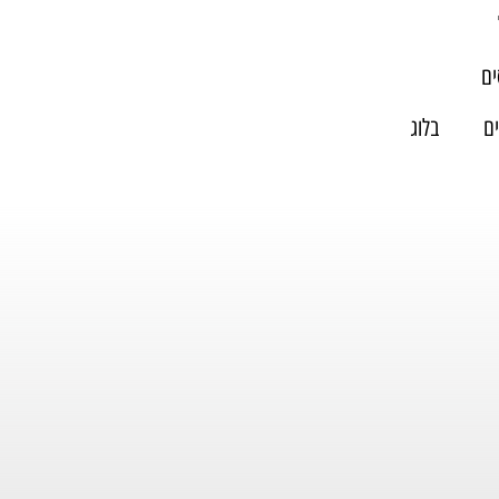
ם
ים
בלוג