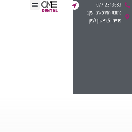
לתוכן
077-2313633
כתובת המרפאה: יעקב
תחומי הטיפול
ליווי מקצועי לרופאים
חוות דעת רפואית משפטית
מן התקשורת
פריימן 5,ראשון לציון