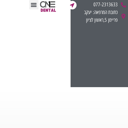
לתוכן
077-2313633
כתובת המרפאה: יעקב
תחומי הטיפול
ליווי מקצועי לרופאים
חוות דעת רפואית משפטית
מן התקשורת
פריימן 5,ראשון לציון