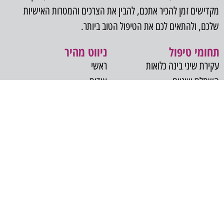
מקדישים זמן להכיר אתכם, להבין את הצרכים והמטרות האישיות
שלכם, ולהתאים לכם את הטיפול הטוב ביותר.
תחומי טיפול
ניווט מהיר
עקירת שיני בינה כלואות
ראשי
השתלת שיניים
אודות
אסתטיקה דנטלית
בלוג
אבחון נגעים בחלל הפה
צרו קשר
שתלים זיגומטיים
סדציה והרדמה כללית
הרמת סינוס
כאב פנים ולסתות
צילומי CT
ארתרוסקופיה של מפרקי הלסת
טיפול שיניים למטופלים בסיכון