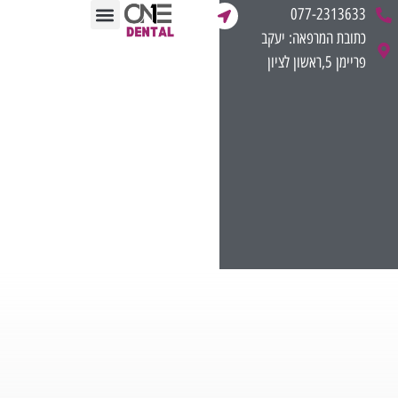
לתוכן
077-2313633
כתובת המרפאה: יעקב
תחומי הטיפול
ליווי מקצועי לרופאים
חוות דעת רפואית משפטית
מן התקשורת
פריימן 5,ראשון לציון