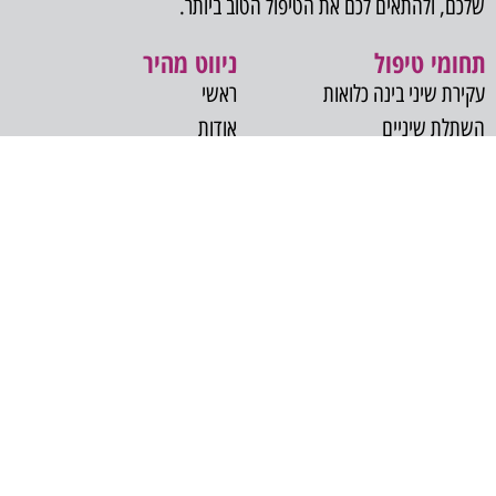
שלכם, ולהתאים לכם את הטיפול הטוב ביותר.
תחומי טיפול
ניווט מהיר
עקירת שיני בינה כלואות
ראשי
השתלת שיניים
אודות
אסתטיקה דנטלית
בלוג
אבחון נגעים בחלל הפה
צרו קשר
שתלים זיגומטיים
סדציה והרדמה כללית
הרמת סינוס
כאב פנים ולסתות
צילומי CT
ארתרוסקופיה של מפרקי הלסת
טיפול שיניים למטופלים בסיכון
רפואי גבוה